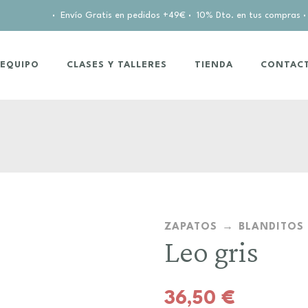
·
Envío Gratis en pedidos +49€
·
10% Dto. en tus compras
·
EQUIPO
CLASES Y TALLERES
TIENDA
CONTAC
ZAPATOS
BLANDITOS
Leo gris
36,50
€