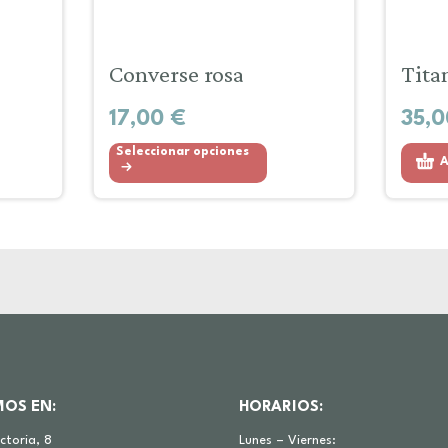
Converse rosa
Tita
17,00
€
35,
Seleccionar opciones
A
MOS EN:
HORARIOS:
ictoria, 8
Lunes – Viernes: