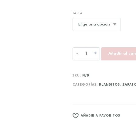
TALLA
-
+
Añadir al car
SKU:
N/D
CATEGORÍAS:
BLANDITOS
,
ZAPAT
AÑADIR A FAVORITOS