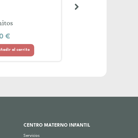
nitos
Botas Pangasa
00
€
12,00
€
ñadir al carrito
Añadir al carrito
CENTRO MATERNO INFANTIL
Servicios