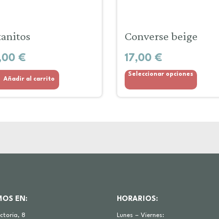
tanitos
Converse beige
,00
€
17,00
€
Seleccionar opciones
Añadir al carrito
MOS EN:
HORARIOS:
ictoria, 8
Lunes – Viernes: