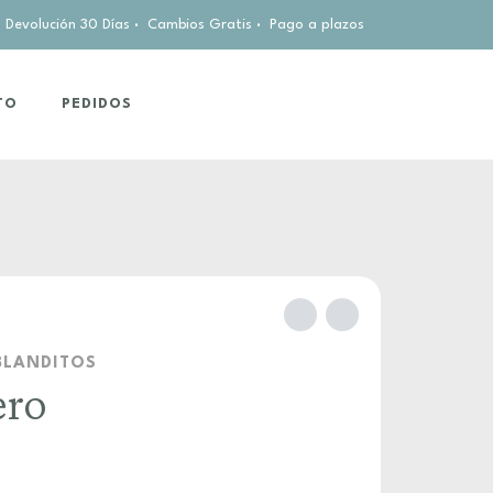
Devolución 30 Días
·
Cambios Gratis
·
Pago a plazos
TO
PEDIDOS
BLANDITOS
ero