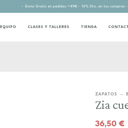
·
Envío Gratis en pedidos +49€
·
10% Dto. en tus compras
·
EQUIPO
CLASES Y TALLERES
TIENDA
CONTAC
ZAPATOS
Zia cu
36,50
€