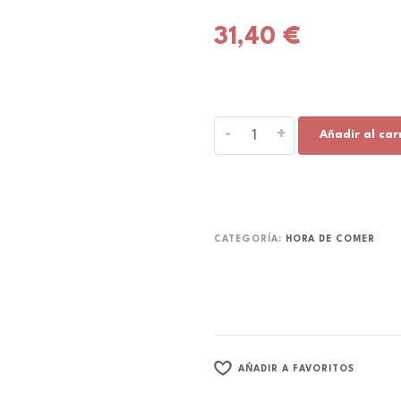
31,40
€
-
+
Añadir al car
CATEGORÍA:
HORA DE COMER
AÑADIR A FAVORITOS