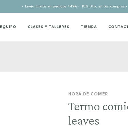
·
Envío Gratis en pedidos +49€
·
10% Dto. en tus compras
·
EQUIPO
CLASES Y TALLERES
TIENDA
CONTAC
HORA DE COMER
Termo comi
leaves