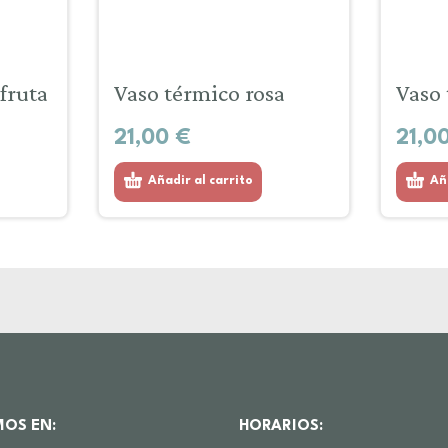
fruta
Vaso térmico rosa
Vaso 
21,00
€
21,0
Añadir al carrito
Añ
MOS EN:
HORARIOS: