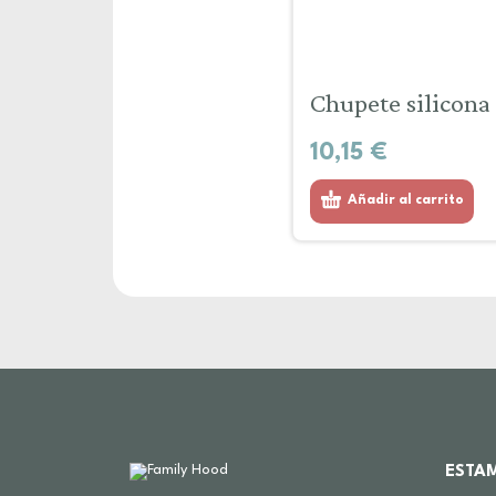
Chupete silicona 
10,15
€
Añadir al carrito
ESTA