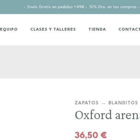
·
Envío Gratis en pedidos +49€
·
10% Dto. en tus compras
·
EQUIPO
CLASES Y TALLERES
TIENDA
CONTAC
ZAPATOS
BLANDITOS
Oxford aren
36,50
€