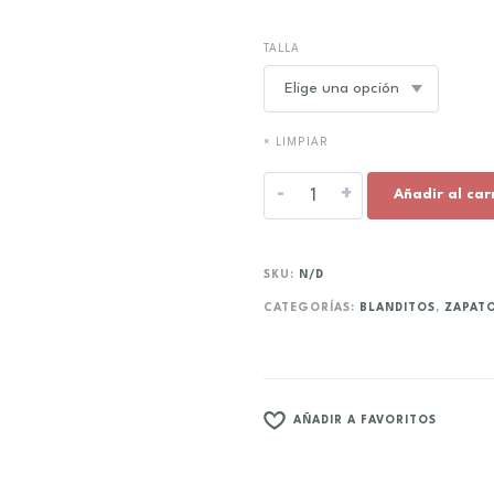
TALLA
× LIMPIAR
-
+
Añadir al car
SKU:
N/D
CATEGORÍAS:
BLANDITOS
,
ZAPAT
AÑADIR A FAVORITOS