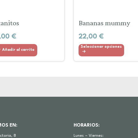
tanitos
Bananas mummy
,00
€
22,00
€
Seleccionar opciones
Añadir al carrito
MOS EN:
HORARIOS:
ictoria, 8
Lunes – Viernes: