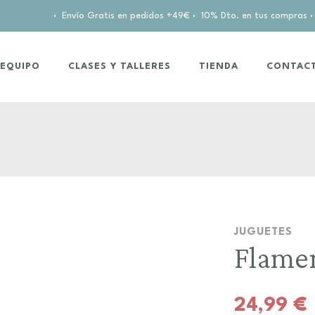
·
Envío Gratis en pedidos +49€
·
10% Dto. en tus compras
·
EQUIPO
CLASES Y TALLERES
TIENDA
CONTAC
JUGUETES
Flame
24,99
€