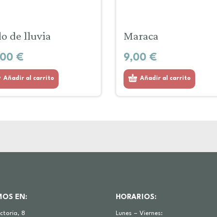
lo de lluvia
Maraca
,00
€
9,00
€
Añadir al carrito
Añadir al carrito
MOS EN:
HORARIOS:
ictoria, 8
Lunes – Viernes: