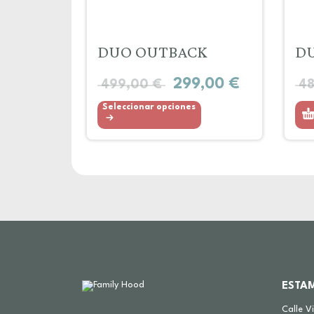
DUO OUTBACK
D
299,00
€
499,00
€
4
Seleccionar opciones
ESTA
Calle V