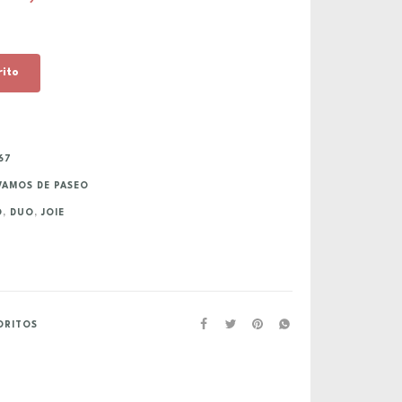
rito
67
VAMOS DE PASEO
O
,
DUO
,
JOIE
ORITOS