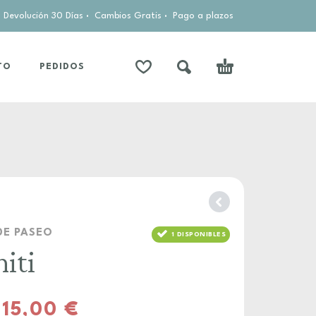
Devolución 30 Días
·
Cambios Gratis
·
Pago a plazos
TO
PEDIDOS
DE PASEO
1 DISPONIBLES
niti
615,00
€