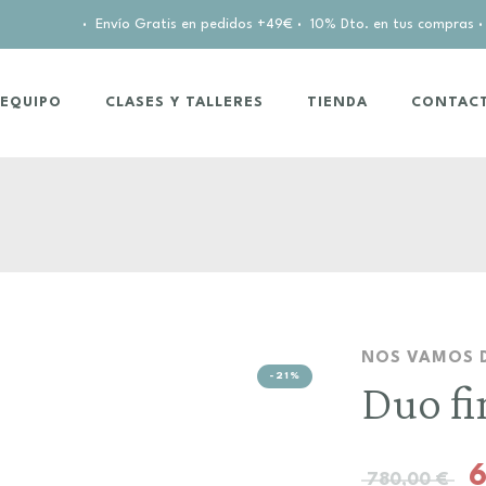
·
Envío Gratis en pedidos +49€
·
10% Dto. en tus compras
·
EQUIPO
CLASES Y TALLERES
TIENDA
CONTAC
NOS VAMOS 
-21%
Duo fi
780,00
€