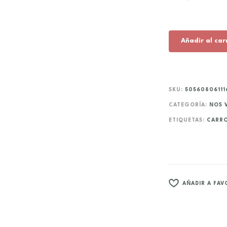
Añadir al car
SKU:
50560806111
CATEGORÍA:
NOS 
ETIQUETAS:
CARR
AÑADIR A FAV