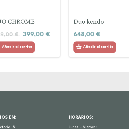
UO CHROME
Duo kendo
399,00
€
648,00
€
89,00
€
Añadir al carrito
Añadir al carrito
MOS EN:
HORARIOS:
ictoria, 8
Lunes – Viernes: