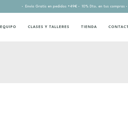
·
Envío Gratis en pedidos +49€
·
10% Dto. en tus compras
·
EQUIPO
CLASES Y TALLERES
TIENDA
CONTAC