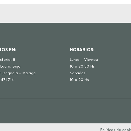
MOS EN:
HORARIOS:
ictoria, 8
Lunes – Viernes:
 Laura, Bajo.
10 a 20:30 Hs
Fuengirola – Málaga
Sábados:
 471 714
10 a 20 Hs
Políticas de cook